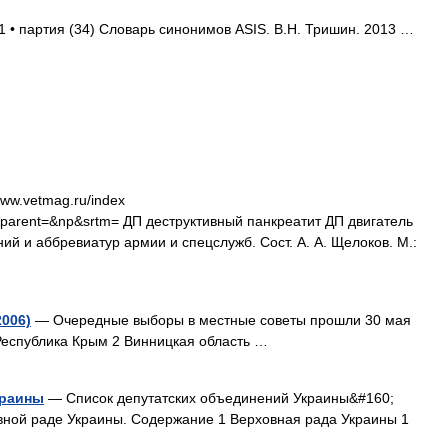
1 • партия (34) Словарь синонимов ASIS. В.Н. Тришин. 2013 …
ww.vetmag.ru/index
rent=&np&srtm= ДП деструктивный панкреатит ДП двигатель
й и аббревиатур армии и спецслужб. Сост. А. А. Щелоков. М.:
006)
— Очередные выборы в местные советы прошли 30 мая
Республика Крым 2 Винницкая область …
краины
— Список депутатских объединений Украины&#160;
вной раде Украины. Содержание 1 Верховная рада Украины 1