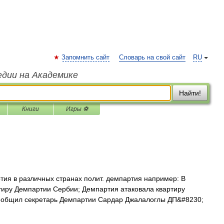
Запомнить сайт
Словарь на свой сайт
RU
едии на Академике
Найти!
Книги
Игры ⚽
ия в различных странах полит. демпартия например: В
тиру Демпартии Сербии; Демпартия атаковала квартиру
сообщил секретарь Демпартии Сардар Джалалоглы ДП&#8230;