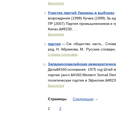
Википедия
Участие партий Украины в выборах
8
возрождения (1998) Кучма (1999) За ед
ПР (2007) Партия промышленников и п
Кинах,&#8230; …
Википедия
партия
— См. общество, часть... Слов
9
ред. Н. Абрамова, М.: Русские словари
Словарь синонимов
Западносомалийская демократическ
10
Дата&#160;основания: 1975 год Штаб 
партия (англ.&#160;Western Somali Demo
политическая партия в Эфиопии.&#823
Википедия
Страницы
Следующая
→
1
2