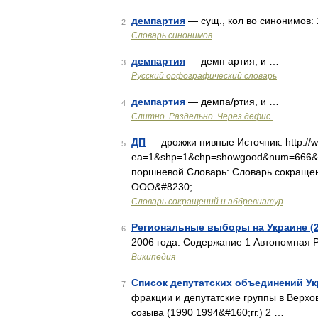
демпартия
— сущ., кол во синонимов: 
2
Словарь синонимов
демпартия
— демп артия, и …
3
Русский орфографический словарь
демпартия
— демпа/ртия, и …
4
Слитно. Раздельно. Через дефис.
ДП
— дрожжи пивные Источник: http://w
5
ea=1&shp=1&chp=showgood&num=666&pa
поршневой Словарь: Словарь сокращени
ООО&#8230; …
Словарь сокращений и аббревиатур
Региональные выборы на Украине (2
6
2006 года. Содержание 1 Автономная 
Википедия
Список депутатских объединений У
7
фракции и депутатские группы в Верхо
созыва (1990 1994&#160;гг.) 2 …