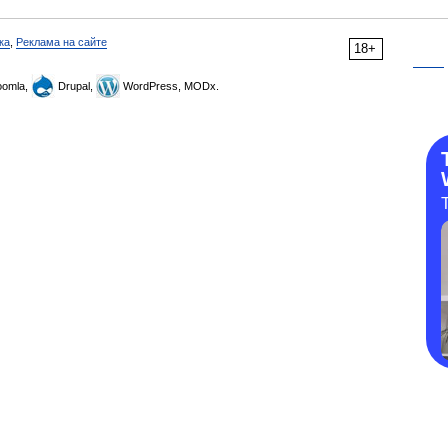
ка
,
Реклама на сайте
18+
omla,
Drupal,
WordPress, MODx.