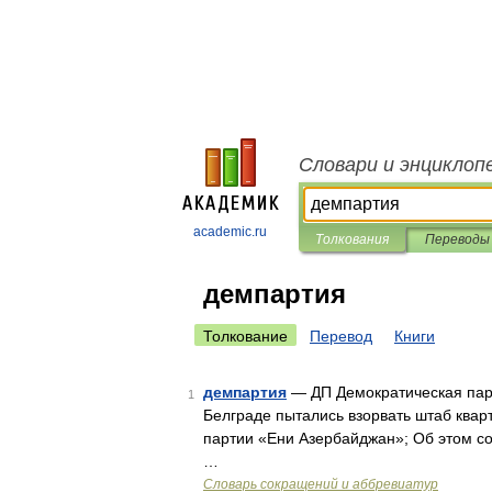
Словари и энциклоп
academic.ru
Толкования
Переводы
демпартия
Толкование
Перевод
Книги
демпартия
— ДП Демократическая парт
1
Белграде пытались взорвать штаб квар
партии «Ени Азербайджан»; Об этом 
…
Словарь сокращений и аббревиатур