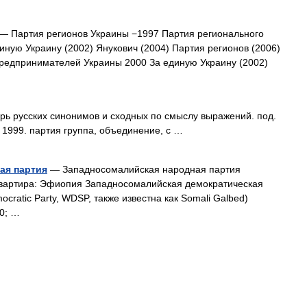
— Партия регионов Украины −1997 Партия регионального
иную Украину (2002) Янукович (2004) Партия регионов (2006)
редпринимателей Украины 2000 За единую Украину (2002)
арь русских синонимов и сходных по смыслу выражений. под.
, 1999. партия группа, объединение, с …
ая партия
— Западносомалийская народная партия
квартира: Эфиопия Западносомалийская демократическая
cratic Party, WDSP, также известна как Somali Galbed)
0; …